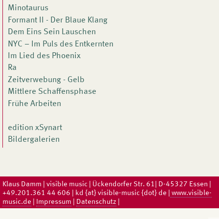
Minotaurus
Formant II - Der Blaue Klang
Dem Eins Sein Lauschen
NYC – Im Puls des Entkernten
Im Lied des Phoenix
Ra
Zeitverwebung - Gelb
Mittlere Schaffensphase
Frühe Arbeiten
edition xSynart
Bildergalerien
Klaus Damm | visible music | Ückendorfer Str. 61| D-45327 Essen |
+49.201.361 44 606 | kd {at} visible-music {dot} de |
www.visible-
music.de
|
Impressum
|
Datenschutz
|